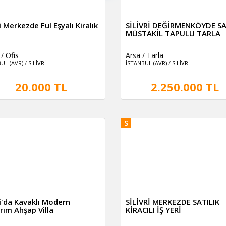
ri Merkezde Ful Eşyalı Kiralık
SİLİVRİ DEĞİRMENKÖYDE SA
MÜSTAKİL TAPULU TARLA
/
Ofis
Arsa
/
Tarla
UL (AVR)
/
SİLİVRİ
İSTANBUL (AVR)
/
SİLİVRİ
20.000 TL
2.250.000 TL
S
ri'da Kavaklı Modern
SİLİVRİ MERKEZDE SATILIK
rım Ahşap Villa
KİRACILI İŞ YERİ