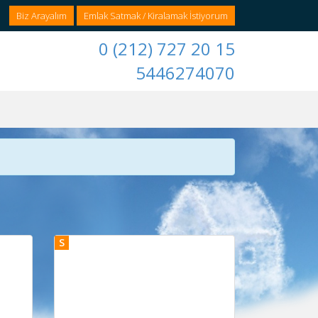
Biz Arayalım
Emlak Satmak / Kiralamak İstiyorum
0 (212) 727 20 15
5446274070
S