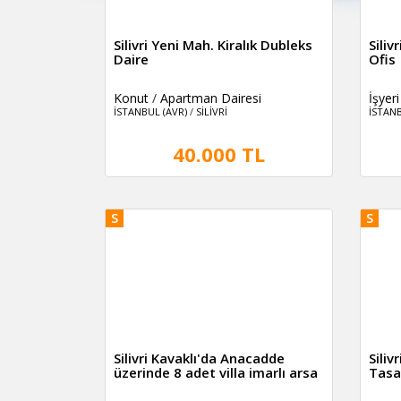
Silivri Yeni Mah. Kiralık Dubleks
Siliv
Daire
Ofis
Konut
/
Apartman Dairesi
İşyeri
İSTANBUL (AVR)
/
SİLİVRİ
İSTANB
40.000 TL
S
S
Silivri Kavaklı'da Anacadde
Siliv
üzerinde 8 adet villa imarlı arsa
Tasa