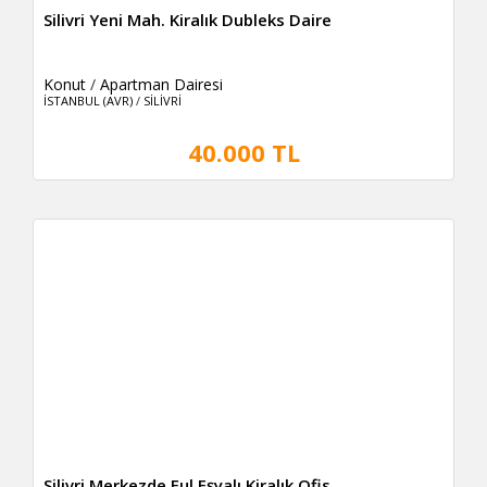
Silivri Yeni Mah. Kiralık Dubleks Daire
Konut
/
Apartman Dairesi
İSTANBUL (AVR)
/
SİLİVRİ
40.000 TL
Silivri Merkezde Ful Eşyalı Kiralık Ofis