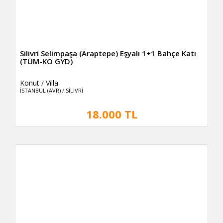
Silivri Selimpaşa (Araptepe) Eşyalı 1+1 Bahçe Katı
(TÜM-KO GYD)
Konut
/
Villa
İSTANBUL (AVR)
/
SİLİVRİ
18.000 TL