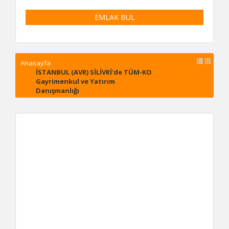
6
EMLAK BUL
6+
Anasayfa
İSTANBUL (AVR) SİLİVRİ'de TÜM-KO
Gayrimenkul ve Yatırım
Danışmanlığı