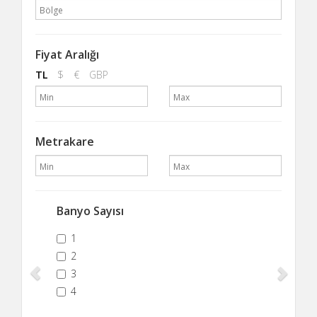
Fiyat Aralığı
TL
$
€
GBP
Metrakare
Banyo Sayısı
Previous
Next
1
2
3
4
5