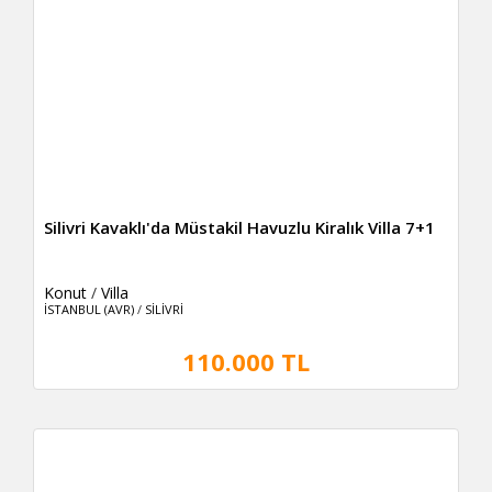
Silivri Kavaklı'da Müstakil Havuzlu Kiralık Villa 7+1
Konut
/
Villa
İSTANBUL (AVR)
/
SİLİVRİ
110.000 TL