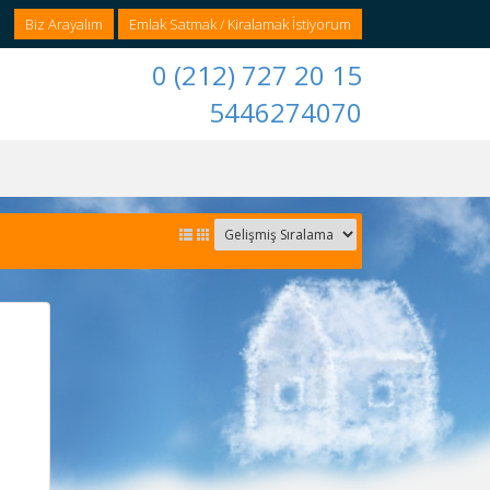
Biz Arayalım
Emlak Satmak / Kiralamak İstiyorum
0 (212) 727 20 15
5446274070
ı