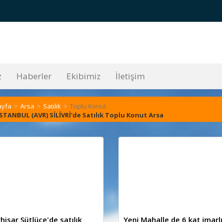
z
Haberler
Ekibimiz
İletişim
ayfa
Arsa
Satılık
Toplu Konut
İSTANBUL (AVR) SİLİVRİ'de Satılık Toplu Konut Arsa
hisar Sütlüce'de satılık
Yeni Mahalle de 6 kat imarl